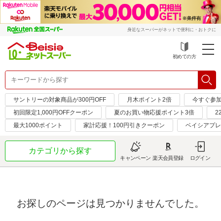
身近なスーパーがネットで便利に・おトクに
初めての方
サントリーの対象商品が300円OFF
月木ポイント2倍
今すぐ参
初回限定1,000円OFFクーポン
夏のお買い物応援ポイント3倍
2
最大1000ポイント
家計応援！100円引きクーポン
ベイシアプレ
カテゴリから探す
キャンペーン
楽天会員登録
ログイン
お探しのページは見つかりませんでした。