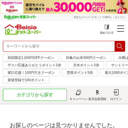
身近なスーパーがネットで便利に・おトクに
初めての方
初回限定1,000円OFFクーポン
対象のお米300円クーポン
火曜
ザスパ応援ありがとうポイント2倍
月木ポイント2倍
サントリー
家計応援！100円引きクーポン
惣菜ポイント5倍
最大1000ポイ
新規登録で100ポイント
カテゴリから探す
キャンペーン
楽天会員登録
ログイン
お探しのページは見つかりませんでした。