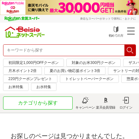
身近なスーパーがネットで便利に・おトクに
初めての方
初回限定1,000円OFFクーポン
対象のお米300円クーポン
ザス
月木ポイント2倍
夏のお買い物応援ポイント3倍
サントリーの対
220円クーポンプレゼント
トイレットペーパークーポン
惣菜ポ
お米特集
お水特集
カテゴリから探す
キャンペーン
楽天会員登録
ログイン
お探しのページは見つかりませんでした。