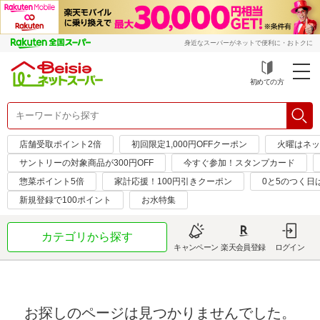
身近なスーパーがネットで便利に・おトクに
初めての方
店舗受取ポイント2倍
初回限定1,000円OFFクーポン
火曜はネッ
サントリーの対象商品が300円OFF
今すぐ参加！スタンプカード
惣菜ポイント5倍
家計応援！100円引きクーポン
0と5のつく日
新規登録で100ポイント
お水特集
カテゴリから探す
キャンペーン
楽天会員登録
ログイン
お探しのページは見つかりませんでした。