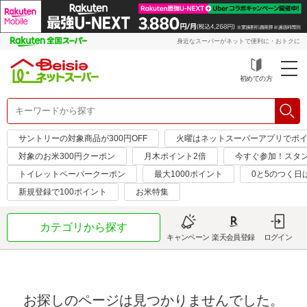
身近なスーパーがネットで便利に・おトクに
初めての方
サントリーの対象商品が300円OFF
火曜はネットスーパーアプリでポイ
対象のお米300円クーポン
月木ポイント2倍
今すぐ参加！スタ
トイレットペーパークーポン
最大1000ポイント
0と5のつく日
新規登録で100ポイント
お米特集
カテゴリから探す
キャンペーン
楽天会員登録
ログイン
お探しのページは見つかりませんでした。