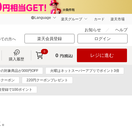
楽天グループ
カード
楽天市場
お知らせ
ヘルプ
楽天会員登録
ログイン
めての方へ
0
0
レジに進む
円(税込)
購入履歴
の対象商品が300円OFF
火曜はネットスーパーアプリでポイント3倍
ークーポン
220円クーポンプレゼント
規登録で100ポイント
た。