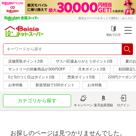
身近なスーパーがネットで便利に・おトクに
初めての方
店舗受取ポイント2倍
ザスパ応援ありがとうポイント2倍
夏のお
サントリーの対象商品が300円OFF
月木ポイント2倍
初回限定1,
0と5のつく日はポイント2倍
惣菜ポイント5倍
220円クーポン
お米特集
新規登録で100ポイント
お水特集
カテゴリから探す
キャンペーン
楽天会員登録
ログイン
お探しのページは見つかりませんでした。