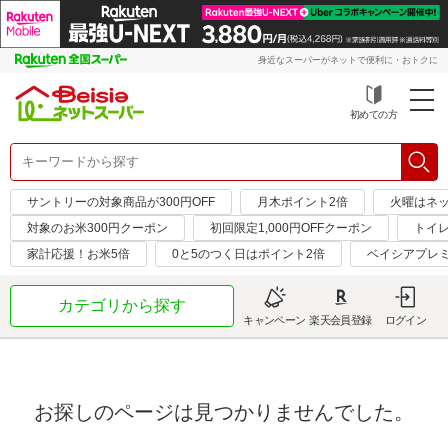
身近なスーパーがネットで便利に・おトクに
初めての方
サントリーの対象商品が300円OFF
月木ポイント2倍
火曜はネ
対象のお米300円クーポン
初回限定1,000円OFFクーポン
トイ
家計応援！お米5倍
0と5のつく日はポイント2倍
ベイシアプレ
カテゴリから探す
キャンペーン
楽天会員登録
ログイン
お探しのページは見つかりませんでした。