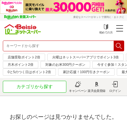
身近なスーパーがネットで便利に・おトクに
初めての方
店舗受取ポイント2倍
火曜はネットスーパーアプリでポイント3倍
月木ポイント2倍
対象のお米300円クーポン
今すぐ参加！スタ
0と5のつく日はポイント2倍
家計応援！100円引きクーポン
最
カテゴリから探す
キャンペーン
楽天会員登録
ログイン
お探しのページは見つかりませんでした。