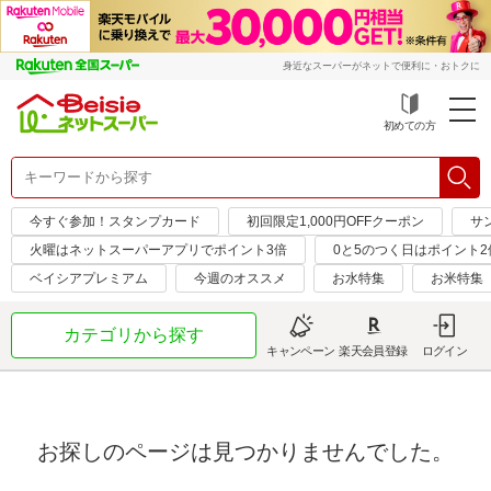
身近なスーパーがネットで便利に・おトクに
初めての方
今すぐ参加！スタンプカード
初回限定1,000円OFFクーポン
サ
火曜はネットスーパーアプリでポイント3倍
0と5のつく日はポイント2
ベイシアプレミアム
今週のオススメ
お水特集
お米特集
カテゴリから探す
キャンペーン
楽天会員登録
ログイン
お探しのページは見つかりませんでした。