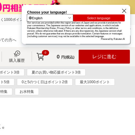
く1000ポイント
楽天グループ
カード
楽天市場
お知らせ
ヘルプ
楽天会員登録
ログイン
めての方へ
0
0
レジに進む
円(税込)
購入履歴
ポイント3倍
夏のお買い物応援ポイント3倍
ト5倍
0と5のつく日はポイント2倍
最大1000ポイント
米特集
お水特集
た。