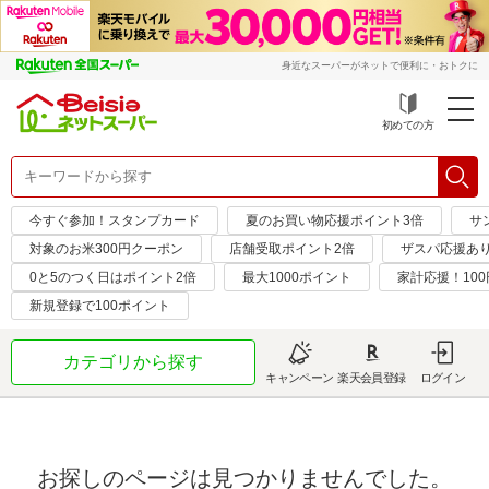
身近なスーパーがネットで便利に・おトクに
初めての方
今すぐ参加！スタンプカード
夏のお買い物応援ポイント3倍
サ
対象のお米300円クーポン
店舗受取ポイント2倍
ザスパ応援あ
0と5のつく日はポイント2倍
最大1000ポイント
家計応援！10
新規登録で100ポイント
カテゴリから探す
キャンペーン
楽天会員登録
ログイン
お探しのページは見つかりませんでした。