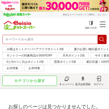
身近なスーパーがネットで便利に・おトクに
初めての方
火曜はネットスーパーアプリでポイント3倍
夏のお買い物応援ポイント
サントリーの対象商品が300円OFF
月木ポイント2倍
今すぐ参
0と5のつく日はポイント2倍
惣菜ポイント5倍
家計応援！100
お水特集
お米特集
カテゴリから探す
キャンペーン
楽天会員登録
ログイン
お探しのページは見つかりませんでした。