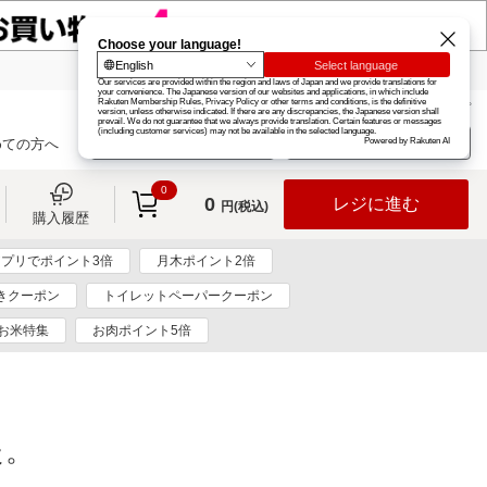
楽天グループ
カード
楽天市場
お知らせ
ヘルプ
楽天会員登録
ログイン
めての方へ
0
0
レジに進む
円(税込)
購入履歴
プリでポイント3倍
月木ポイント2倍
きクーポン
トイレットペーパークーポン
お米特集
お肉ポイント5倍
た。