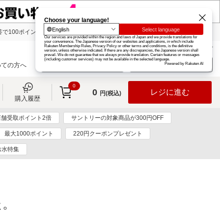
で100ポイント!
楽天グループ
カード
楽天市場
お知らせ
ヘルプ
楽天会員登録
ログイン
めての方へ
0
0
レジに進む
円(税込)
購入履歴
店舗受取ポイント2倍
サントリーの対象商品が300円OFF
最大1000ポイント
220円クーポンプレゼント
お水特集
た。