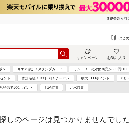
新規登録＆回答
はじ
キャンペーン
お気に入り
ーポン
今すぐ参加！スタンプカード
サントリーの対象商品が300円OFF
レゼント
家計応援！100円引きクーポン
最大1000ポイント
0と
規登録で100ポイント
お米特集
お水特集
探しのページは見つかりませんでし