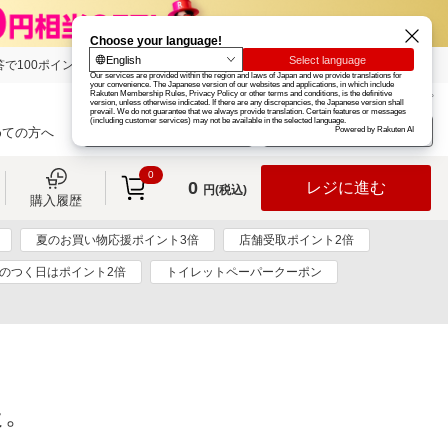
で100ポイント!
楽天グループ
カード
楽天市場
お知らせ
ヘルプ
楽天会員登録
ログイン
めての方へ
0
0
レジに進む
円(税込)
購入履歴
夏のお買い物応援ポイント3倍
店舗受取ポイント2倍
5のつく日はポイント2倍
トイレットペーパークーポン
た。