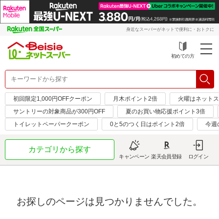
身近なスーパーがネットで便利に・おトクに
初めての方
初回限定1,000円OFFクーポン
月木ポイント2倍
火曜はネットス
サントリーの対象商品が300円OFF
夏のお買い物応援ポイント3倍
トイレットペーパークーポン
0と5のつく日はポイント2倍
今週
カテゴリから探す
キャンペーン
楽天会員登録
ログイン
お探しのページは見つかりませんでした。