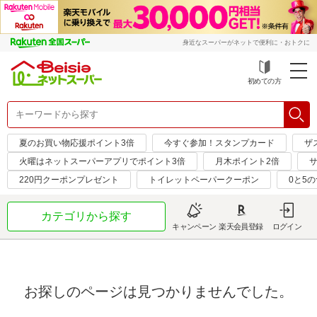
身近なスーパーがネットで便利に・おトクに
初めての方
夏のお買い物応援ポイント3倍
今すぐ参加！スタンプカード
ザ
火曜はネットスーパーアプリでポイント3倍
月木ポイント2倍
サ
220円クーポンプレゼント
トイレットペーパークーポン
0と5
カテゴリから探す
キャンペーン
楽天会員登録
ログイン
お探しのページは見つかりませんでした。