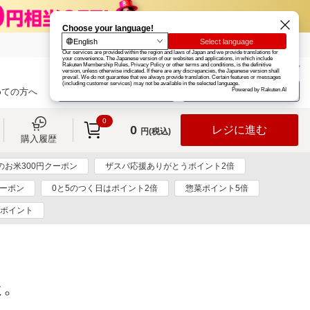
楽天グループ
カード
楽天市場
お知らせ
ヘルプ
楽天会員登録
ログイン
めての方へ
0
0
レジに進む
円(税込)
購入履歴
のお米300円クーポン
ザスパ応援ありがとうポイント2倍
クーポン
0と5のつく日はポイント2倍
惣菜ポイント5倍
0ポイント
た。