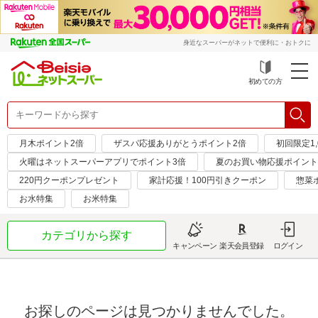
身近なスーパーがネットで便利に・おトクに
初めての方
月木ポイント2倍
ザスパ応援ありがとうポイント2倍
初回限定1,
火曜はネットスーパーアプリでポイント3倍
夏のお買い物応援ポイント
220円クーポンプレゼント
家計応援！100円引きクーポン
惣菜
お水特集
お米特集
カテゴリから探す
キャンペーン
楽天会員登録
ログイン
お探しのページは見つかりませんでした。