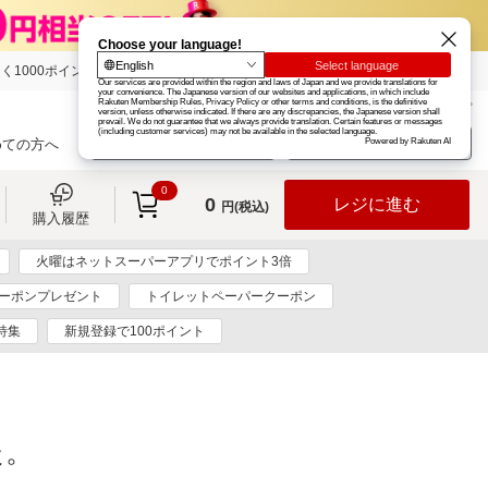
く1000ポイント
楽天グループ
カード
楽天市場
お知らせ
ヘルプ
楽天会員登録
ログイン
めての方へ
0
0
レジに進む
円(税込)
購入履歴
火曜はネットスーパーアプリでポイント3倍
クーポンプレゼント
トイレットペーパークーポン
特集
新規登録で100ポイント
た。