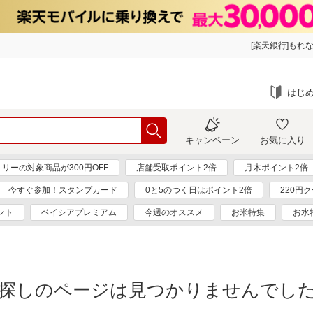
[楽天銀行]もれな
はじ
キャンペーン
お気に入り
リーの対象商品が300円OFF
店舗受取ポイント2倍
月木ポイント2倍
今すぐ参加！スタンプカード
0と5のつく日はポイント2倍
220円
ント
ベイシアプレミアム
今週のオススメ
お米特集
お水
探しのページは見つかりませんでし