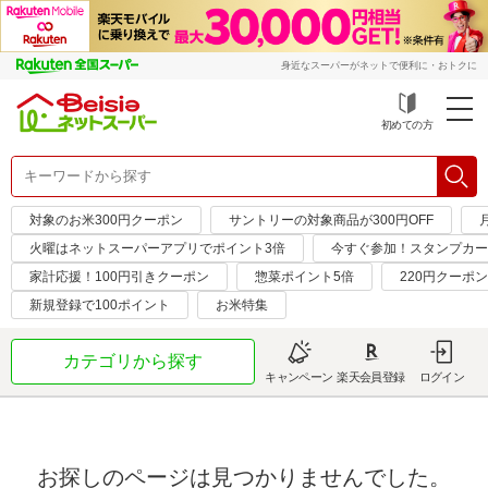
身近なスーパーがネットで便利に・おトクに
初めての方
対象のお米300円クーポン
サントリーの対象商品が300円OFF
火曜はネットスーパーアプリでポイント3倍
今すぐ参加！スタンプカー
家計応援！100円引きクーポン
惣菜ポイント5倍
220円クーポ
新規登録で100ポイント
お米特集
カテゴリから探す
キャンペーン
楽天会員登録
ログイン
お探しのページは見つかりませんでした。