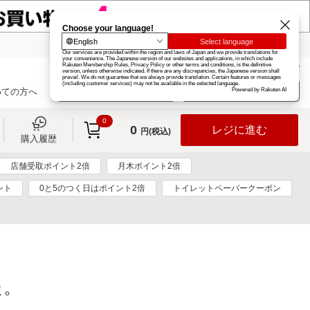
楽天グループ
カード
楽天市場
お知らせ
ヘルプ
楽天会員登録
ログイン
めての方へ
0
0
レジに進む
円(税込)
購入履歴
店舗受取ポイント2倍
月木ポイント2倍
ント
0と5のつく日はポイント2倍
トイレットペーパークーポン
た。