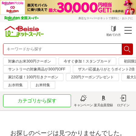
身近なスーパーがネットで便利に・おトクに
初めての方
対象のお米300円クーポン
今すぐ参加！スタンプカード
初回限定
サントリーの対象商品が300円OFF
ザスパ応援ありがとうポイント2倍
家計応援！100円引きクーポン
220円クーポンプレゼント
最大1
お水特集
お米特集
カテゴリから探す
キャンペーン
楽天会員登録
ログイン
お探しのページは見つかりませんでした。