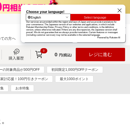
楽天グループ
カード
楽天市場
お知らせ
ヘルプ
楽天会員登録
ログイン
めての方へ
0
0
レジに進む
円(税込)
購入履歴
ーの対象商品が300円OFF
初回限定1,000円OFFクーポン
家計応援！100円引きクーポン
最大1000ポイント
特集
お水特集
た。