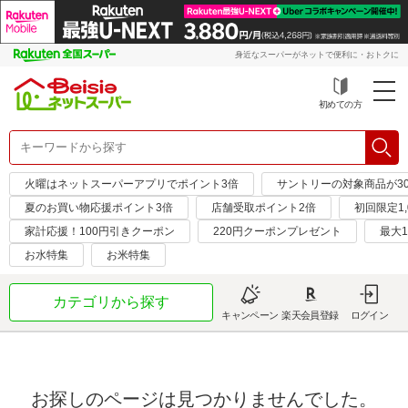
身近なスーパーがネットで便利に・おトクに
初めての方
火曜はネットスーパーアプリでポイント3倍
サントリーの対象商品が30
夏のお買い物応援ポイント3倍
店舗受取ポイント2倍
初回限定1,
家計応援！100円引きクーポン
220円クーポンプレゼント
最大1
お水特集
お米特集
カテゴリから探す
キャンペーン
楽天会員登録
ログイン
お探しのページは見つかりませんでした。