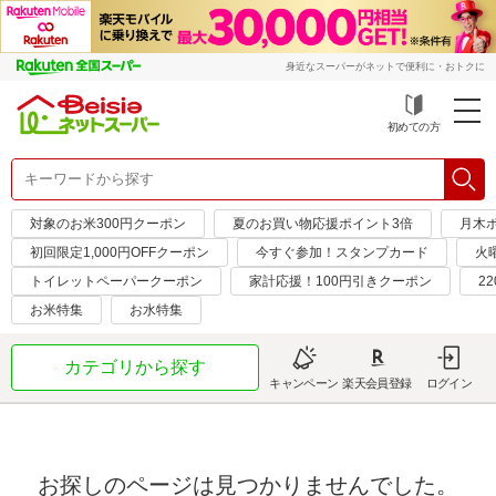
身近なスーパーがネットで便利に・おトクに
初めての方
対象のお米300円クーポン
夏のお買い物応援ポイント3倍
月木
初回限定1,000円OFFクーポン
今すぐ参加！スタンプカード
火
トイレットペーパークーポン
家計応援！100円引きクーポン
2
お米特集
お水特集
カテゴリから探す
キャンペーン
楽天会員登録
ログイン
お探しのページは見つかりませんでした。