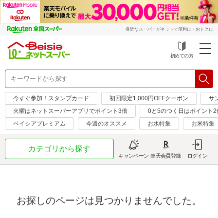
身近なスーパーがネットで便利に・おトクに
初めての方
今すぐ参加！スタンプカード
初回限定1,000円OFFクーポン
サ
火曜はネットスーパーアプリでポイント3倍
0と5のつく日はポイント2
ベイシアプレミアム
今週のオススメ
お水特集
お米特集
カテゴリから探す
キャンペーン
楽天会員登録
ログイン
お探しのページは見つかりませんでした。