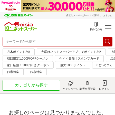
身近なスーパーがネットで便利に・おトクに
初めての方
月木ポイント2倍
火曜はネットスーパーアプリでポイント3倍
対
初回限定1,000円OFFクーポン
今すぐ参加！スタンプカード
店
家計応援！100円引きクーポン
最大1000ポイント
0と5のつく
お米特集
お水特集
カテゴリから探す
キャンペーン
楽天会員登録
ログイン
お探しのページは見つかりませんでした。