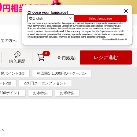
楽天グループ
カード
楽天市場
お知らせ
ヘルプ
楽天会員登録
ログイン
めての方へ
0
0
レジに進む
円(税込)
購入履歴
援ポイント3倍
初回限定1,000円OFFクーポン
ント2倍
220円クーポンプレゼント
100ポイント
お水特集
お米特集
た。