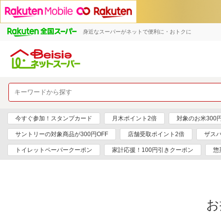
身近なスーパーがネットで便利に・おトクに
今すぐ参加！スタンプカード
月木ポイント2倍
対象のお米300
サントリーの対象商品が300円OFF
店舗受取ポイント2倍
ザス
トイレットペーパークーポン
家計応援！100円引きクーポン
惣
お