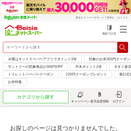
身近なスーパーがネットで便利に・おトクに
初めての方
火曜はネットスーパーアプリでポイント3倍
対象のお米300円クーポン
サントリーの対象商品が300円OFF
月木ポイント2倍
今すぐ参
トイレットペーパークーポン
220円クーポンプレゼント
家計応
お米特集
カテゴリから探す
キャンペーン
楽天会員登録
ログイン
お探しのページは見つかりませんでした。