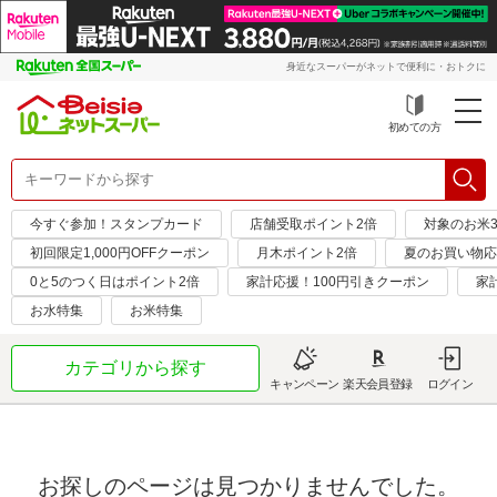
身近なスーパーがネットで便利に・おトクに
初めての方
今すぐ参加！スタンプカード
店舗受取ポイント2倍
対象のお米3
初回限定1,000円OFFクーポン
月木ポイント2倍
夏のお買い物応
0と5のつく日はポイント2倍
家計応援！100円引きクーポン
家
お水特集
お米特集
カテゴリから探す
キャンペーン
楽天会員登録
ログイン
お探しのページは見つかりませんでした。