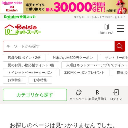
身近なスーパーがネットで便利に・おトクに
初めての方
店舗受取ポイント2倍
対象のお米300円クーポン
サントリーの対
夏のお買い物応援ポイント3倍
火曜はネットスーパーアプリでポイント
トイレットペーパークーポン
220円クーポンプレゼント
惣菜ポ
お米特集
お水特集
カテゴリから探す
キャンペーン
楽天会員登録
ログイン
お探しのページは見つかりませんでした。