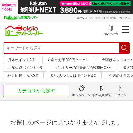
身近なスーパーがネットで便利に・おトクに
初めての方
月木ポイント2倍
対象のお米300円クーポン
火曜はネットスー
店舗受取ポイント2倍
サントリーの対象商品が300円OFF
最大1
家計応援！お米5倍
0と5のつく日はポイント2倍
今週のオスス
カテゴリから探す
キャンペーン
楽天会員登録
ログイン
お探しのページは見つかりませんでした。