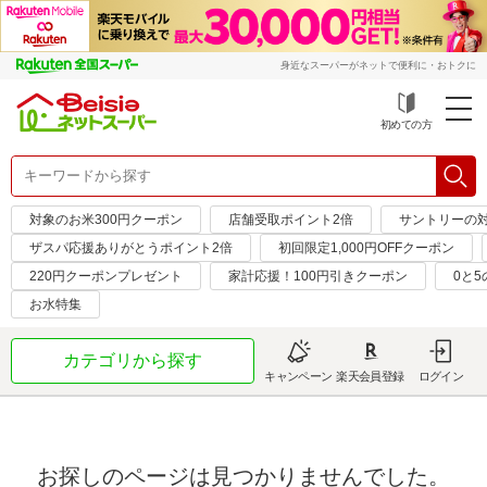
身近なスーパーがネットで便利に・おトクに
初めての方
対象のお米300円クーポン
店舗受取ポイント2倍
サントリーの対
ザスパ応援ありがとうポイント2倍
初回限定1,000円OFFクーポン
220円クーポンプレゼント
家計応援！100円引きクーポン
0と
お水特集
カテゴリから探す
キャンペーン
楽天会員登録
ログイン
お探しのページは見つかりませんでした。