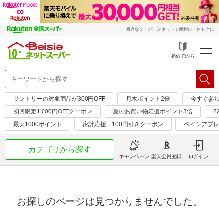
身近なスーパーがネットで便利に・おトクに
初めての方
サントリーの対象商品が300円OFF
月木ポイント2倍
今すぐ参
初回限定1,000円OFFクーポン
夏のお買い物応援ポイント3倍
2
最大1000ポイント
家計応援！100円引きクーポン
ベイシアプレ
カテゴリから探す
キャンペーン
楽天会員登録
ログイン
お探しのページは見つかりませんでした。