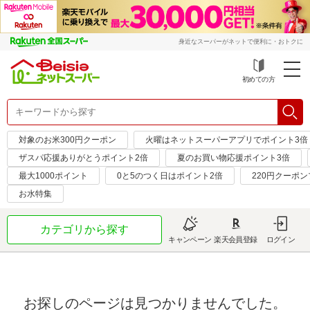
身近なスーパーがネットで便利に・おトクに
初めての方
対象のお米300円クーポン
火曜はネットスーパーアプリでポイント3倍
ザスパ応援ありがとうポイント2倍
夏のお買い物応援ポイント3倍
最大1000ポイント
0と5のつく日はポイント2倍
220円クーポ
お水特集
カテゴリから探す
キャンペーン
楽天会員登録
ログイン
お探しのページは見つかりませんでした。