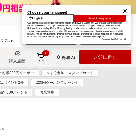
楽天グループ
カード
楽天市場
お知らせ
ヘルプ
楽天会員登録
ログイン
めての方へ
0
0
レジに進む
円(税込)
購入履歴
のお米300円クーポン
今すぐ参加！スタンプカード
日はポイント2倍
220円クーポンプレゼント
録で100ポイント
お米特集
た。