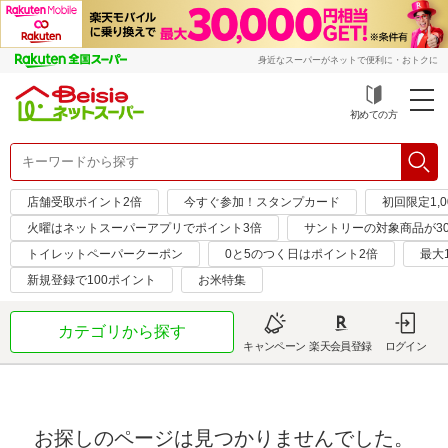
身近なスーパーがネットで便利に・おトクに
初めての方
店舗受取ポイント2倍
今すぐ参加！スタンプカード
初回限定1,
火曜はネットスーパーアプリでポイント3倍
サントリーの対象商品が30
トイレットペーパークーポン
0と5のつく日はポイント2倍
最大
新規登録で100ポイント
お米特集
カテゴリから探す
キャンペーン
楽天会員登録
ログイン
お探しのページは見つかりませんでした。