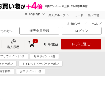
楽天グループ
カード
楽天市場
お知らせ
ヘルプ
楽天会員登録
ログイン
めての方へ
0
0
レジに進む
円(税込)
購入履歴
プリでポイント3倍
月木ポイント2倍
きクーポン
トイレットペーパークーポン
お米特集
お肉ポイント5倍
た。