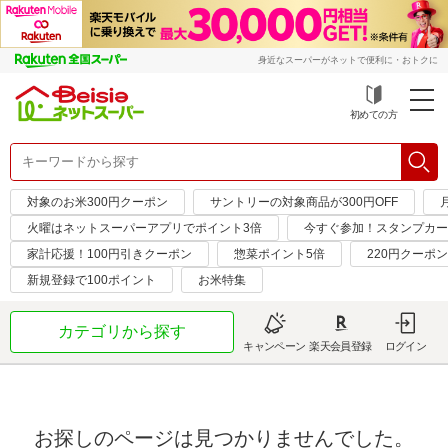
身近なスーパーがネットで便利に・おトクに
初めての方
対象のお米300円クーポン
サントリーの対象商品が300円OFF
火曜はネットスーパーアプリでポイント3倍
今すぐ参加！スタンプカー
家計応援！100円引きクーポン
惣菜ポイント5倍
220円クーポ
新規登録で100ポイント
お米特集
カテゴリから探す
キャンペーン
楽天会員登録
ログイン
お探しのページは見つかりませんでした。