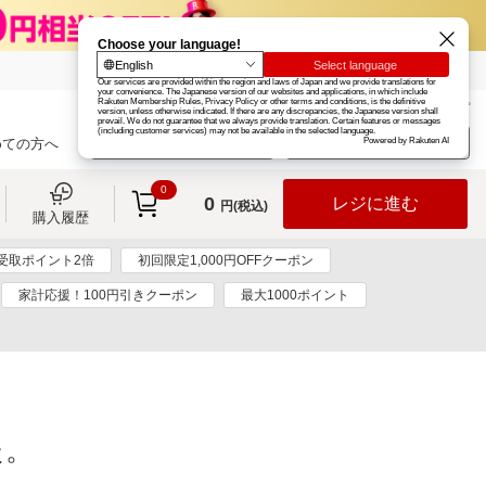
楽天グループ
カード
楽天市場
お知らせ
ヘルプ
楽天会員登録
ログイン
めての方へ
0
0
レジに進む
円(税込)
購入履歴
受取ポイント2倍
初回限定1,000円OFFクーポン
家計応援！100円引きクーポン
最大1000ポイント
た。