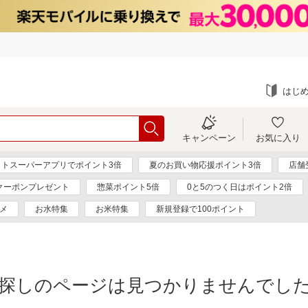
はじ
キャンペーン
お気に入り
ットスーパーアプリでポイント3倍
夏のお買い物応援ポイント3倍
店舗
円クーポンプレゼント
惣菜ポイント5倍
0と5のつく日はポイント2倍
メ
お水特集
お米特集
新規登録で100ポイント
探しのページは見つかりませんでし