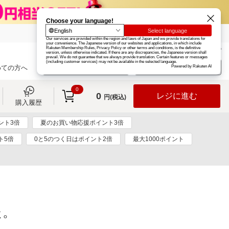
楽天グループ
カード
楽天市場
お知らせ
ヘルプ
楽天会員登録
ログイン
めての方へ
0
0
レジに進む
円(税込)
購入履歴
ント3倍
夏のお買い物応援ポイント3倍
ト5倍
0と5のつく日はポイント2倍
最大1000ポイント
た。