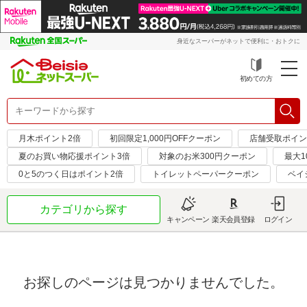
身近なスーパーがネットで便利に・おトクに
初めての方
月木ポイント2倍
初回限定1,000円OFFクーポン
店舗受取ポイン
夏のお買い物応援ポイント3倍
対象のお米300円クーポン
最大1
0と5のつく日はポイント2倍
トイレットペーパークーポン
ベイ
カテゴリから探す
キャンペーン
楽天会員登録
ログイン
お探しのページは見つかりませんでした。