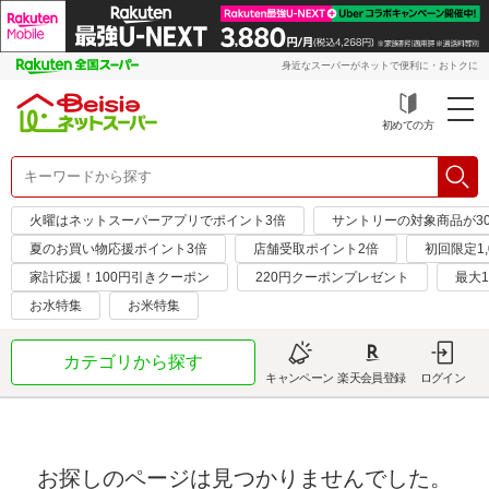
身近なスーパーがネットで便利に・おトクに
初めての方
火曜はネットスーパーアプリでポイント3倍
サントリーの対象商品が30
夏のお買い物応援ポイント3倍
店舗受取ポイント2倍
初回限定1,
家計応援！100円引きクーポン
220円クーポンプレゼント
最大1
お水特集
お米特集
カテゴリから探す
キャンペーン
楽天会員登録
ログイン
お探しのページは見つかりませんでした。