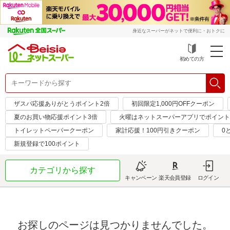
身近なスーパーがネットで便利に・おトクに
初めての方
ザスパ応援ありがとうポイント2倍
初回限定1,000円OFFクーポン
夏のお買い物応援ポイント3倍
火曜はネットスーパーアプリでポイント
トイレットペーパークーポン
家計応援！100円引きクーポン
0
新規登録で100ポイント
カテゴリから探す
キャンペーン
楽天会員登録
ログイン
お探しのページは見つかりませんでした。