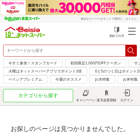
身近なスーパーがネットで便利に・おトクに
初めての方
今すぐ参加！スタンプカード
初回限定1,000円OFFクーポン
サ
火曜はネットスーパーアプリでポイント3倍
0と5のつく日はポイント2
ベイシアプレミアム
今週のオススメ
お水特集
お米特集
カテゴリから探す
キャンペーン
楽天会員登録
ログイン
お探しのページは見つかりませんでした。