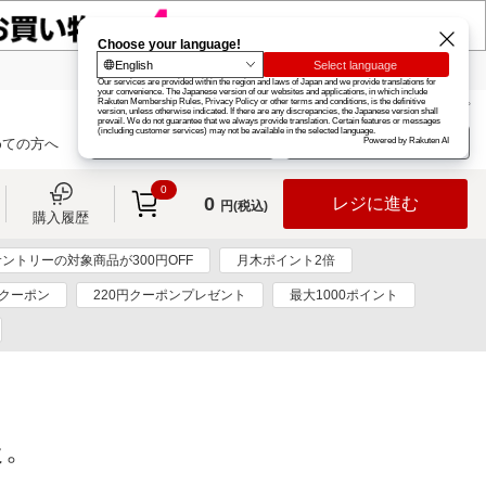
楽天グループ
カード
楽天市場
お知らせ
ヘルプ
楽天会員登録
ログイン
めての方へ
0
0
レジに進む
円(税込)
購入履歴
サントリーの対象商品が300円OFF
月木ポイント2倍
クーポン
220円クーポンプレゼント
最大1000ポイント
た。