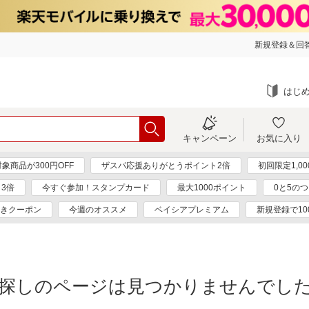
新規登録＆回答
はじ
キャンペーン
お気に入り
象商品が300円OFF
ザスパ応援ありがとうポイント2倍
初回限定1,0
3倍
今すぐ参加！スタンプカード
最大1000ポイント
0と5の
引きクーポン
今週のオススメ
ベイシアプレミアム
新規登録で10
探しのページは見つかりませんでし