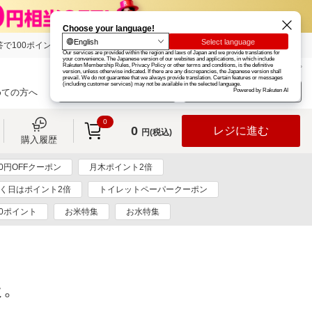
で100ポイント!
楽天グループ
カード
楽天市場
お知らせ
ヘルプ
楽天会員登録
ログイン
めての方へ
0
0
レジに進む
円(税込)
購入履歴
00円OFFクーポン
月木ポイント2倍
つく日はポイント2倍
トイレットペーパークーポン
0ポイント
お米特集
お水特集
た。