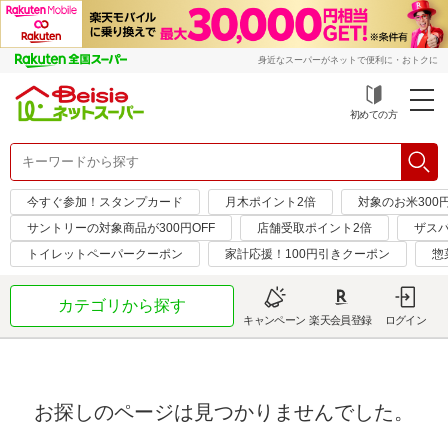
身近なスーパーがネットで便利に・おトクに
初めての方
今すぐ参加！スタンプカード
月木ポイント2倍
対象のお米300
サントリーの対象商品が300円OFF
店舗受取ポイント2倍
ザス
トイレットペーパークーポン
家計応援！100円引きクーポン
惣
カテゴリから探す
キャンペーン
楽天会員登録
ログイン
お探しのページは見つかりませんでした。